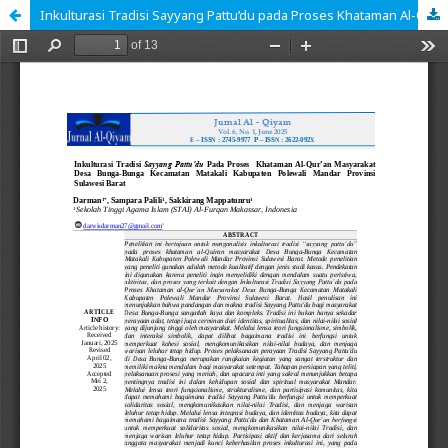
Inkulturasi Tradisi Sayyang Pattu’du pada Proses Khataman Al-Qur’an Masyarakat Desa Bunga-Bunga Kecamatan Matakali Kabupaten Polewali Mandar Provinsi Sulawesi Barat