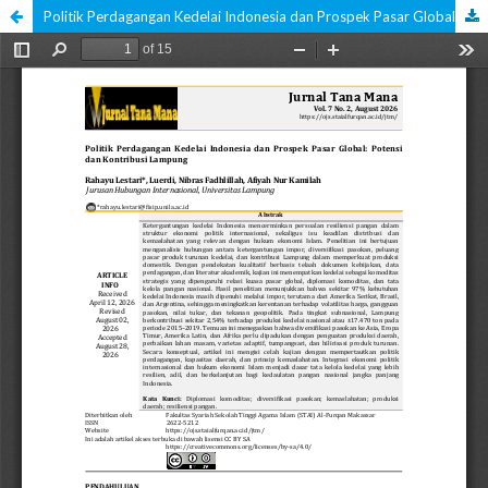
Politik Perdagangan Kedelai Indonesia dan Prospek Pasar Global: Potensi dan Kontribusi Lampung