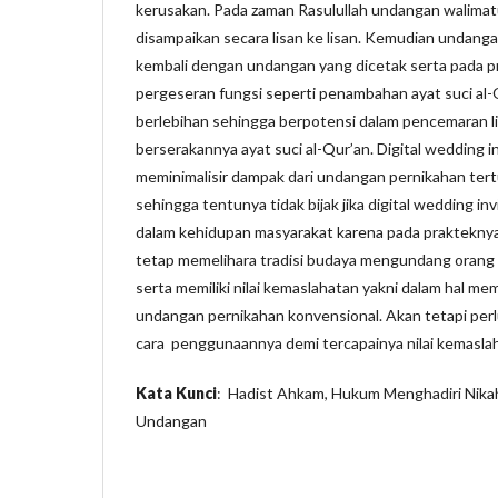
kerusakan. Pada zaman Rasulullah undangan walimatu
disampaikan secara lisan ke lisan. Kemudian undan
kembali dengan undangan yang dicetak serta pada 
pergeseran fungsi seperti penambahan ayat suci al-
berlebihan sehingga berpotensi dalam pencemaran l
berserakannya ayat suci al-Qur’an. Digital wedding 
meminimalisir dampak dari undangan pernikahan tert
sehingga tentunya tidak bijak jika digital wedding inv
dalam kehidupan masyarakat karena pada prakteknya 
tetap memelihara tradisi budaya mengundang orang 
serta memiliki nilai kemaslahatan yakni dalam hal mem
undangan pernikahan konvensional. Akan tetapi perlu
cara penggunaannya demi tercapainya nilai kemasla
Kata Kunci
: Hadist Ahkam, Hukum Menghadiri Nik
Undang