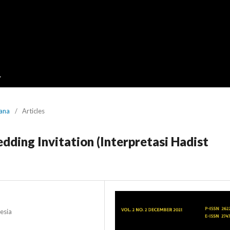
Mana
/
Articles
ding Invitation (Interpretasi Hadist
esia