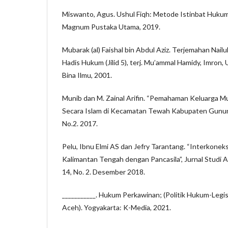
Miswanto, Agus. Ushul Fiqh: Metode Istinbat Hukum
Magnum Pustaka Utama, 2019.
Mubarak (al) Faishal bin Abdul Aziz. Terjemahan Nail
Hadis Hukum (Jilid 5), terj. Mu’ammal Hamidy, Imron,
Bina Ilmu, 2001.
Munib dan M. Zainal Arifin. “Pemahaman Keluarga M
Secara Islam di Kecamatan Tewah Kabupaten Gunung 
No.2. 2017.
Pelu, Ibnu Elmi AS dan Jefry Tarantang. “Interkoneks
Kalimantan Tengah dengan Pancasila”, Jurnal Studi 
14, No. 2. Desember 2018.
___________. Hukum Perkawinan; (Politik Hukum-Leg
Aceh). Yogyakarta: K-Media, 2021.