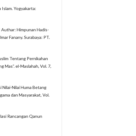
 Islam. Yogyakarta:
ul Authar: Himpunan Hadis-
 Umar Fanany. Surabaya: PT.
uslim Tentang Pernikahan
Mas”. el-Maslahah, Vol. 7,
i Nilai-Nilai Huma Betang
Agama dan Masyarakat, Vol.
islasi Rancangan Qanun