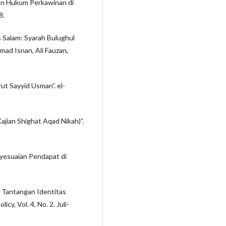
an Hukum Perkawinan di
8.
s Salam: Syarah Bulughul
mmad Isnan, Ali Fauzan,
ut Sayyid Usman”. el-
ajian Shighat Aqad Nikah)”.
nyesuaian Pendapat di
i Tantangan Identitas
cy, Vol. 4, No. 2. Juli-