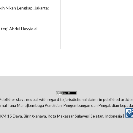
kih Nikah Lengkap. Jakarta:
 terj. Abdul Hayyie al-
Publisher stays neutral with regard to jurisdictional claims in published articles
f Jurnal Tana Mana|Lembaga Penelitian, Pengembangan dan Pengabdian kepad
 KM 15 Daya, Biringkanaya, Kota Makassar Sulawesi Selatan, Indonesia
|