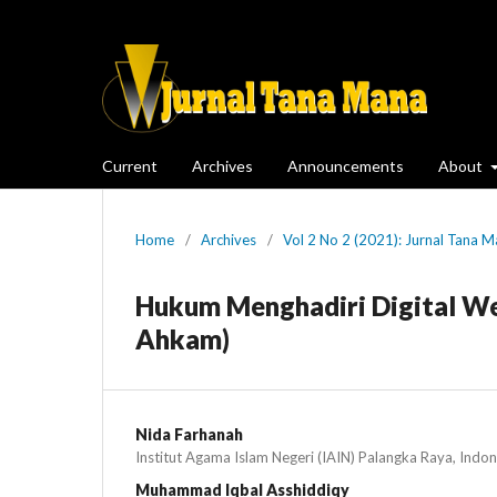
Current
Archives
Announcements
About
Home
/
Archives
/
Vol 2 No 2 (2021): Jurnal Tana 
Hukum Menghadiri Digital Wed
Ahkam)
Nida Farhanah
Institut Agama Islam Negeri (IAIN) Palangka Raya, Indon
Muhammad Iqbal Asshiddiqy