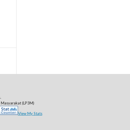
.
a Masyarakat (LP3M)
View My Stats