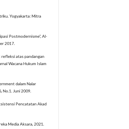
iku. Yogyakarta: Mitra
sipasi Postmodernisme”, Al-
ber 2017.
: refleksi atas pandangan
 Jurnal Wacana Hukum Islam
vernment dalam Nalar
, No.1. Juni 2009.
 Eksistensi Pencatatan Akad
ureka Media Aksara, 2021.