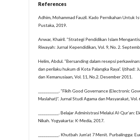
References
Adhim, Mohammad Fauzil. Kado Pernikahan Untuk Istr
Pustaka, 2019.
Anwar, Khairil. “Strategi Pendidikan Islam Menganti
Riwayah: Jurnal Kependidikan, Vol. 9, No. 2. Septem
Helim, Abdul. “Bersanding dalam resepsi perkawinan
dan perilaku hukum di Kota Palangka Raya”. Ijtihad:
dan Kemanusiaan, Vol. 11, No.2. Desember 2011.
___________. “Fikih Good Governance (Electronic Go
Maslahat)”. Jurnal Studi Agama dan Masyarakat, Vol. 6
___________. Belajar Administrasi Melalui Al-Qur’an:
Nikah. Yogyakarta: K-Media, 2017.
___________. Khutbah Jum’at 7 Menit. Purbalingga: E