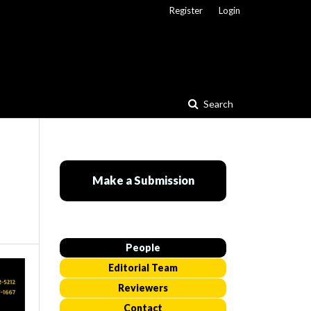
Register
Login
Search
Make a Submission
People
Editorial Team
Reviewers
Contact