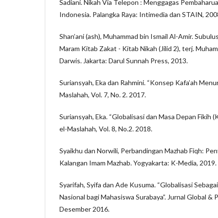
Sadiani. Nikah Via Telepon : Menggagas Pembaharu
Indonesia. Palangka Raya: Intimedia dan STAIN, 200
Shan’ani (ash), Muhammad bin Ismail Al-Amir. Subulu
Maram Kitab Zakat - Kitab Nikah (Jilid 2), terj. Muha
Darwis. Jakarta: Darul Sunnah Press, 2013.
Suriansyah, Eka dan Rahmini. “Konsep Kafa’ah Menur
Maslahah, Vol. 7, No. 2. 2017.
Suriansyah, Eka. “Globalisasi dan Masa Depan Fikih (K
el-Maslahah, Vol. 8, No.2. 2018.
Syaikhu dan Norwili, Perbandingan Mazhab Fiqh: Pe
Kalangan Imam Mazhab. Yogyakarta: K-Media, 2019.
Syarifah, Syifa dan Ade Kusuma. “Globalisasi Sebaga
Nasional bagi Mahasiswa Surabaya”. Jurnal Global & Poli
Desember 2016.