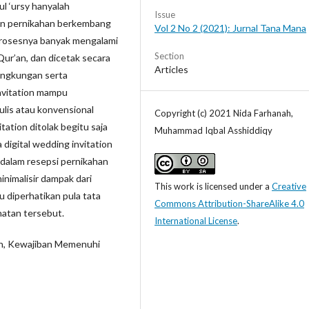
l ‘ursy hanyalah
Issue
gan pernikahan berkembang
Vol 2 No 2 (2021): Jurnal Tana Mana
prosesnya banyak mengalami
Section
Qur’an, dan dicetak secara
Articles
ingkungan serta
invitation mampu
ulis atau konvensional
Copyright (c) 2021 Nida Farhanah,
itation ditolak begitu saja
Muhammad Iqbal Asshiddiqy
digital wedding invitation
dalam resepsi pernikahan
inimalisir dampak dari
This work is licensed under a
Creative
 diperhatikan pula tata
Commons Attribution-ShareAlike 4.0
hatan tersebut.
International License
.
ah, Kewajiban Memenuhi
an