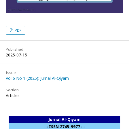
PDF
Published
2025-07-15
Issue
Vol 6 No 1 (2025): Jurnal Al-Qiyam
Section
Articles
Jurnal Al-Qiyam
::: ISSN 2745-9977 :::