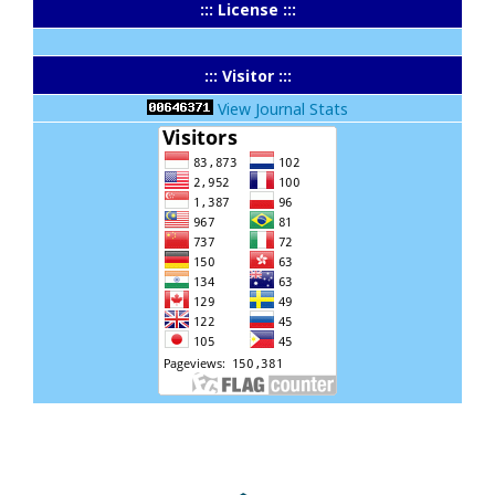
::: License :::
::: Visitor :::
View Journal Stats