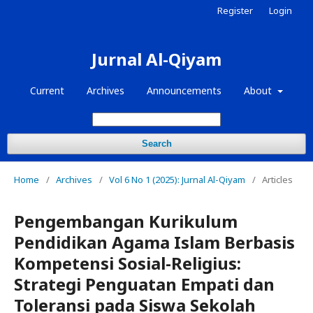
Register
Login
Jurnal Al-Qiyam
Current
Archives
Announcements
About
Search
Home
/
Archives
/
Vol 6 No 1 (2025): Jurnal Al-Qiyam
/
Articles
Pengembangan Kurikulum
Pendidikan Agama Islam Berbasis
Kompetensi Sosial-Religius:
Strategi Penguatan Empati dan
Toleransi pada Siswa Sekolah