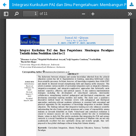
Integrasi Kurikulum PAI dan Ilmu Pengetahuan: Membangun Paradigma Tauhidik dalam Pendidikan Abad ke-21