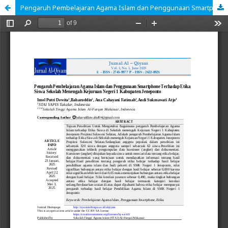
Pengaruh Pembelajaran Agama Islam dan Penggunaan Smartphone terhadap Etika Siswa Sekolah Menengah Kejuruan Negeri 1 Kabupaten Jeneponto