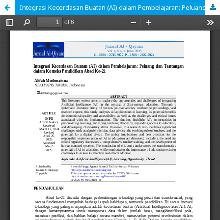
Integrasi Kecerdasan Buatan (AI) dalam Pembelajaran: Peluang dan Tantangan dalam Konteks Pendidikan Abad Ke-21